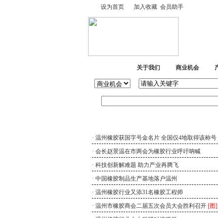
设为首页
加入收藏
会员助手
网站首页
关于我们
商业机会
商会公告
·
温州橡胶获国字号金名片 全国仅4地取得该称号
·
会长赵景温在市两会为橡胶行业呼吁呐喊
·
科技创新解难题 助力产业再腾飞
·
中国橡胶制品生产基地落户温州
·
温州橡胶行业又添31名橡胶工程师
·
温州市橡胶商会二届五次会员大会胜利召开
[图]