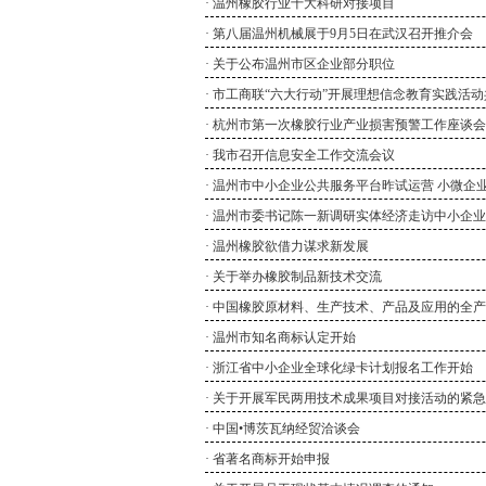
·
温州橡胶行业十大科研对接项目
·
第八届温州机械展于9月5日在武汉召开推介会
·
关于公布温州市区企业部分职位
·
市工商联“六大行动”开展理想信念教育实践活动
·
杭州市第一次橡胶行业产业损害预警工作座谈会
·
我市召开信息安全工作交流会议
·
温州市中小企业公共服务平台昨试运营 小微企业
·
温州市委书记陈一新调研实体经济走访中小企业
·
温州橡胶欲借力谋求新发展
·
关于举办橡胶制品新技术交流
·
中国橡胶原材料、生产技术、产品及应用的全产
·
温州市知名商标认定开始
·
浙江省中小企业全球化绿卡计划报名工作开始
·
关于开展军民两用技术成果项目对接活动的紧急
·
中国•博茨瓦纳经贸洽谈会
·
省著名商标开始申报