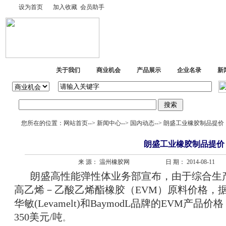
设为首页
加入收藏
会员助手
网站首页
关于我们
商业机会
产品展示
企业名录
新
您所在的位置：
网站首页
-->
新闻中心
-->
国内动态
--> 朗盛工业橡胶制品提价
朗盛工业橡胶制品提价
来 源： 温州橡胶网
日 期： 2014-08-11
朗盛高性能弹性体业务部宣布，由于综合生
高乙烯－乙酸乙烯酯橡胶（
EVM
）原料价格，
华敏
(Levamelt)
和
BaymodL
品牌的
EVM
产品价格
350
美元
/
吨
。